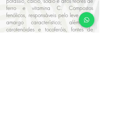
potássio, cálcio, sódio e altos teores de
ferro e vitamina C. Compostos
fenólicos, responsáveis pelo leve sabor
amargo característico; além de
carotenóides e tocoferóis, fontes de
vitaminas A e E, sendo a vitamina E um
importante antioxidante.
ACESSO RÁPIDO
Página Inicial
Institucional
Contato
Receitas
Informações