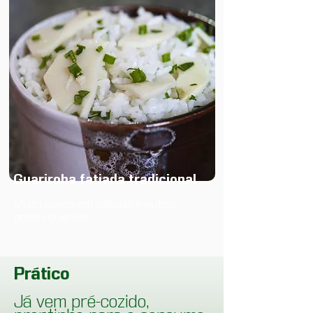
Guariroba fatiada tradicional
Muito usada em saladas e outros
pratos quentes
Prático
Já vem pré-cozido,