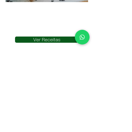
INSPIRE-SE COM
NOSSAS RECEITAS
Ver Receitas
Consumo de
Guariroba
O palmito de guariroba é uma
iguaria da culinária brasileira.
Nativo do Cerrado, é bastante
consumido nos estados de
MS,
GO, SP, MG
e
BA.