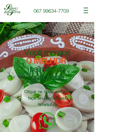
067 99634-7709
Você merece
O MELHOR
palmito de
guariroba
Clique no botão abaixo e
faça seu pedido pelo
WhatsApp