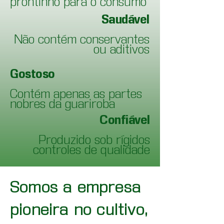
prontinho para o consumo
Saudável
Não contém conservantes
ou aditivos
Gostoso
Contém apenas as partes
nobres da guariroba
Confiável
Produzido sob rígidos
controles de qualidade
Somos a empresa
pioneira no cultivo,